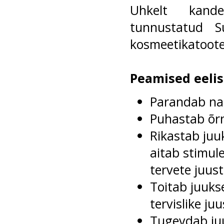
Uhkelt kande
tunnustatud S
kosmeetikatoote
Peamised eeli
Parandab na
Puhastab õr
Rikastab juuk
aitab stimul
tervete juus
Toitab juukse
tervislike ju
Tugevdab juu