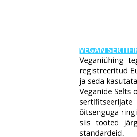
VEGAN SERTIFI
Veganiühing te
registreeritud E
ja seda kasutat
Veganide Selts 
sertifitseerij
õitsenguga ringis
siis tooted j
standardeid.