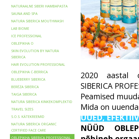
NATURAALNE SIBERI HAMBAPASTA
SAUNA AND SPA
NATURA SIBERICA MOUTHWASH
LAB BIOME
ICE PROFESSIONAL
OBLEPIKHA O
SKIN EVOLUTION BY NATURA
SIBERICA
HAIR EVOLUTION PROFESSIONAL
OBLEPIKHA C-BERRICA
2020 aastal 
BLUEBERRY SIBERICA
SIBERICA PROFE
BERЁZA SIBERICA
Peamised muuda
TAIGA SIBERICA
NATURA SIBERICA KINKEKOMPLEKTID
Mida on uuenda
TRAVEL SIZES
UUED, EFEKTII
S.O.S. KÄTEKREEMID
NATURA SIBERICA ORGANIC
NÜÜD OBLEPI
CERTIFIED FACE CARE
põhineb orgaan
OBLEPIKHA SIBERICA PROFESSIONAL