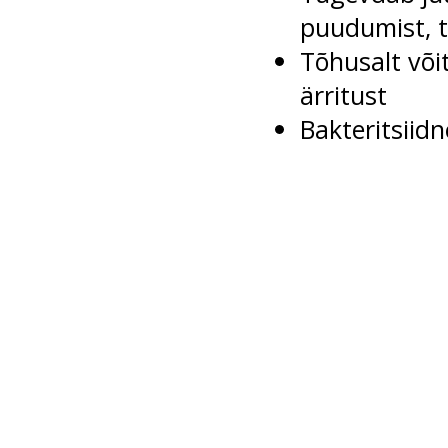
puudumist, t
Tõhusalt või
ärritust
Bakteritsiid