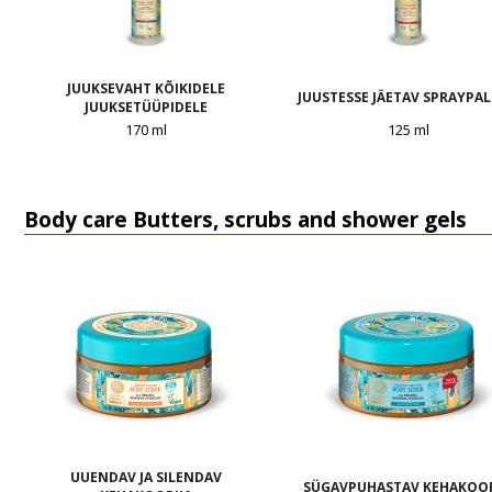
JUUKSEVAHT KÕIKIDELE
JUUSTESSE JÄETAV SPRAYPA
JUUKSETÜÜPIDELE
170 ml
125 ml
Body care Butters, scrubs and shower gels
UUENDAV JA SILENDAV
SÜGAVPUHASTAV KEHAKOOR