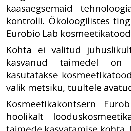
kaasaegsemaid tehnoloogi
kontrolli. Ökoloogilistes ti
Eurobio Lab kosmeetikatoode
Kohta ei valitud juhusliku
kasvanud taimedel on e
kasutatakse kosmeetikatoode
valik metsiku, tuultele avatu
Kosmeetikakontsern Eurob
hoolikalt looduskosmeeti
taimede kasvatamise kohta. J