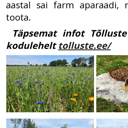
aastal sai farm aparaadi,
toota.
Täpsemat infot Tõllust
kodulehelt
tolluste.ee/