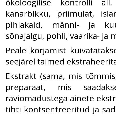
ökoloogilise kontrolli al
kanarbikku, priimulat, isl
pihlakaid, männi- ja kuu
sõnajalgu, pohli, vaarika- ja
Peale korjamist kuivatataks
seejärel taimed ekstraheerit
Ekstrakt (sama, mis tõmmis
preparaat, mis saadaks
raviomadustega ainete ekstra
tihti kontsentreeritud ja sa