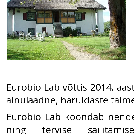
Eurobio Lab võttis 2014. aas
ainulaadne, haruldaste taim
Eurobio Lab koondab nende 
ning tervise säilitami