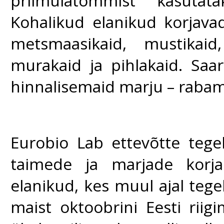
priimulatõmmist kasutata
Kohalikud elanikud korjavad
metsmaasikaid, mustikaid,
murakaid ja pihlakaid. Sa
hinnalisemaid marju – raba
Eurobio Lab ettevõtte tege
taimede ja marjade korja
elanikud, kes muul ajal tege
maist oktoobrini Eesti riig