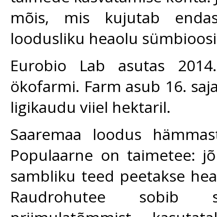
mõis, mis kujutab endast
loodusliku heaolu sümbioosi
Eurobio Lab asutas 2014.
ökofarmi. Farm asub 16. saja
ligikaudu viiel hektaril.
Saaremaa loodus hämmasta
Populaarne on taimetee: jõh
sambliku teed peetakse hea
Raudrohutee sobib s