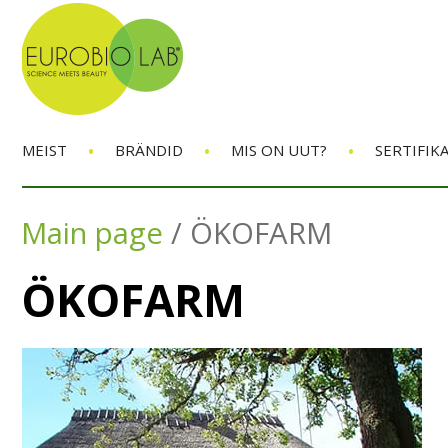
•
•
•
MEIST
BRÄNDID
MIS ON UUT?
SERTIFIK
Main page
/
ÖKOFARM
ÖKOFARM